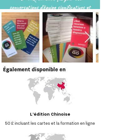
conversations d'équipe significatives et
productives. Hautement recommandé"
Dr Ben Medlock MBE - Co-founder SwiftKey
"
Ces cartes sont pleines de valeur. Mon
équipe en tire beaucoup d'avantages
"
Zoë Regent - Head of Innovation, Cancer Research
UK
Également disponible en
L'édition Chinoise
50 £ incluant les cartes et la formation en ligne